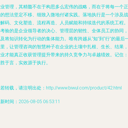
企业管理，其精髓不在于构思多么宏伟的战略，而在于将每一个
确的想法坚定不移、细致入微地付诸实践。落地执行是一个涉及
略解码、文化塑造、流程再造、人员赋能和持续迭代的系统工程
它考验的是企业领导者的决心、管理层的韧性、全体员工的协同
及将知识转化为行动的集体能力。唯有跨越从“知”到“行”的最后
公里，让管理咨询的智慧种子在企业的土壤中扎根、生长、结果
企业才能真正收获管理提升带来的持久竞争力与卓越绩效。记住
行胜于言，实效源于执行。
若转载，请注明出处：http://www.biwul.com/product/42.html
新时间：2026-08-05 06:53:11