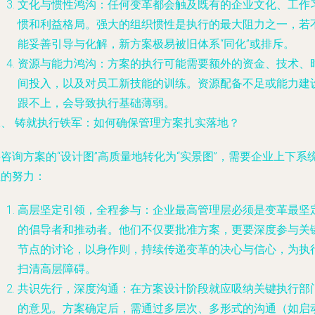
文化与惯性鸿沟
：任何变革都会触及既有的企业文化、工作
惯和利益格局。强大的组织惯性是执行的最大阻力之一，若
能妥善引导与化解，新方案极易被旧体系“同化”或排斥。
资源与能力鸿沟
：方案的执行可能需要额外的资金、技术、
间投入，以及对员工新技能的训练。资源配备不足或能力建
跟不上，会导致执行基础薄弱。
二、 铸就执行铁军：如何确保管理方案扎实落地？
咨询方案的“设计图”高质量地转化为“实景图”，需要企业上下系
性的努力：
高层坚定引领，全程参与
：企业最高管理层必须是变革最坚
的倡导者和推动者。他们不仅要批准方案，更要深度参与关
节点的讨论，以身作则，持续传递变革的决心与信心，为执
扫清高层障碍。
共识先行，深度沟通
：在方案设计阶段就应吸纳关键执行部
的意见。方案确定后，需通过多层次、多形式的沟通（如启