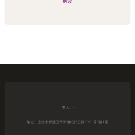
解读
电话：-
地址：上海市青浦区华新镇纪鹤公路1301号3幢1层