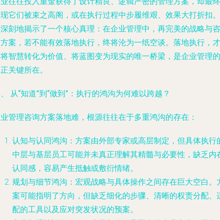
企业往往投入重金获得了设计精良、逻辑严密的管理方案，却最
发现它们被束之高阁，或在执行过程中步履维艰、效果大打折扣
这深刻地揭示了一个核心真理：在企业管理中，再完美的战略与
询方案，若不能有效落地执行，终将沦为一纸空谈。落地执行，
是将智慧转化为价值、将蓝图变为现实的唯一桥梁，是企业管理
真正关键所在。
、 从“知道”到“做到”：执行的鸿沟为何难以跨越？
企业管理咨询方案落地难，根源往往在于多重鸿沟的存在：
认知与认同鸿沟
：方案由外部专家或高层制定，但具体执行
中层与基层员工可能并未真正理解其精髓与必要性，缺乏内
认同感，容易产生抵触或敷衍情绪。
规划与细节鸿沟
：宏观战略与具体操作之间存在巨大空白。
案可能指明了方向，但缺乏细化的步骤、清晰的权责分配、
配的工具以及应对突发状况的预案。