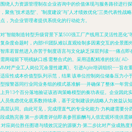
将围绕人力资源管理制在企业咨询中的价值体现与服务路径进行
，聚焦“技术选型”、“制度建设”与“人才绩效优化”三类代表性战
力点，为企业管理者提供系统化的行动处方。
对“智能制造转型升级背景下某500强工厂产线用工灵活性恶化”
高复杂度命题时，内部HR团队难以直观绘制多因素交互的全景图
部智库若冒然进入亦苦于制度语言与文化缺乏深层判读——痛点即
需两端留下明残缺口感:需整合式的。采用适配精准的技法( AD-
MM对产业工人岗位冗余显性建离)、引进Agile培训组织——旨在
构适应性成本价值型队列示范，结果:该单位控制岗位储备压力小
型报警器同行业同业务组的模式基准解----并确保了整体一年营
额上升13个百分落地验证该咨询策略模型的奏功表征。企业因此
现人员焦虑优化底系数持续承，基于定制建设的战略人力效益认
被高层认同。由此可见，完成理直气的专业化能力-力构建需要分
阶段成熟完善:第一步调查评估即表参照薪酬与人倍宏观环境供需
隙:对应岗位胜任图谱与绩效沉淀的源驱力-第二步比对产业成熟度