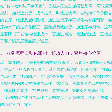
现在
“智能履约与库存优化”
。系统内置先进的算法引擎，可根据
设规则（如就近发货、成本最优、时效最快等）自动为订单分配
适的仓库、物流及履约路径。通过全局库存可视化与智能预警，
现库存水平的最优化配置，避免超卖或缺货，加速库存周转。这
仅显著降低了仓储与物流成本，更通过精准、快速的送达，直接
升了客户满意度和品牌忠诚度。
三、 业务流程自动化赋能：解放人力，聚焦核心价值
琐、重复的人工操作是效率的“隐形杀手”。云徙OMS的第三大赋
在于推动
“业务流程自动化”
。从订单自动审核、拆分合并，到物
单自动生成、状态同步，再到财务对账、退换货处理，系统能够
大量规则明确的日常操作自动化。这将员工从重复性劳动中解放
来，使其能更专注于客户服务、异常处理、策略分析等高价值工
作。流程的标准化与自动化也大幅减少了人为差错，提升了整体
营的稳健性与可靠性。