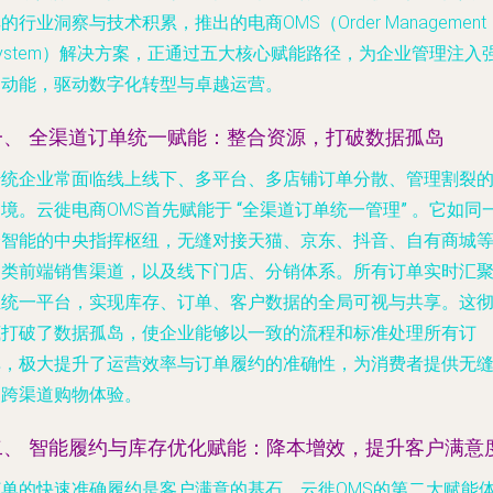
的行业洞察与技术积累，推出的电商OMS（Order Management
ystem）解决方案，正通过五大核心赋能路径，为企业管理注入
劲动能，驱动数字化转型与卓越运营。
一、 全渠道订单统一赋能：整合资源，打破数据孤岛
传统企业常面临线上线下、多平台、多店铺订单分散、管理割裂
困境。云徙电商OMS首先赋能于
“全渠道订单统一管理”
。它如同
个智能的中央指挥枢纽，无缝对接天猫、京东、抖音、自有商城
各类前端销售渠道，以及线下门店、分销体系。所有订单实时汇
至统一平台，实现库存、订单、客户数据的全局可视与共享。这
底打破了数据孤岛，使企业能够以一致的流程和标准处理所有订
单，极大提升了运营效率与订单履约的准确性，为消费者提供无
的跨渠道购物体验。
二、 智能履约与库存优化赋能：降本增效，提升客户满意
订单的快速准确履约是客户满意的基石。云徙OMS的第二大赋能