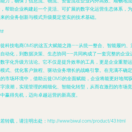
接能力，确保了信息流、物流、资金流在企业内外高效、顺畅地
转，帮助企业构建起一个灵活、可扩展的数字化运营生态体系，
未来的业务创新与模式升级奠定坚实的技术基础。
##
云徙科技电商OMS的这五大赋能之路——从统一整合、智能履约、
程自动化，到数据决策、生态协同——共同构成了一套完整的企业
营数字化升级方法论。它不仅是提升效率的工具，更是企业重塑
营模式、优化客户旅程、驱动业务增长的战略引擎。在充满不确
性的市场环境中，借助云徙OMS的全面赋能，企业将能更好地驾
数字浪潮，实现管理的精细化、智能化转型，从而在激烈的市场
争中赢得先机，迈向卓越运营的新高度。
若转载，请注明出处：http://www.biwul.com/product/43.html