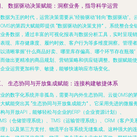
四、 数据驱动决策赋能：洞察业务，指导科学运营
数据为王的时代，运营决策需要从“经验驱动”转向“数据驱动”。
徙OMS的第四大赋能即提供
“数据驱动的决策支持”
。系统整合全
路业务数据，通过丰富的可视化报表与数据分析工具，实时呈现
售表现、库存健康度、履约时效、客户行为等多维度洞察。管理
可以清晰掌握“什么商品好卖、哪里库存偏高、哪个环节存在瓶颈”
从而做出更精准的商品规划、营销策略和供应链调整。数据赋能
得企业运营更加科学、敏捷，能够快速响应市场变化。
五、 生态协同与开放集成赋能：连接构建敏捷体系
企业的数字化系统并非孤岛，需要与内外生态协同。云徙OMS的
五大赋能突出其
“生态协同与开放集成能力”
。它采用先进的微服
构与开放API，能够轻松与企业的ERP（企业资源计划）、
MS（仓储管理系统）、TMS（运输管理系统）、CRM（客户关
管理）以及第三方支付、物流平台等系统无缝集成。这种强大的