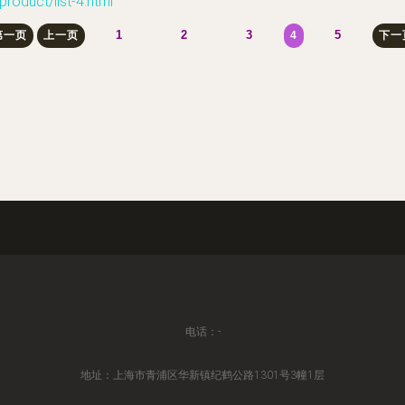
ct/list-4.html
1
2
3
5
第一页
上一页
4
下一
电话：-
地址：上海市青浦区华新镇纪鹤公路1301号3幢1层